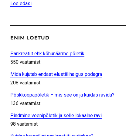
“Mis on köha ?”
Loe edasi
ENIM LOETUD
Pankreatiit ehk kõhunäärme põletik
550 vaatamist
Mida kujutab endast elustiilihaigus podagra
208 vaatamist
Põskkoopapõletik – mis see on ja kuidas ravida?
136 vaatamist
Pindmine veenipõletik ja selle lokaalne ravi
98 vaatamist