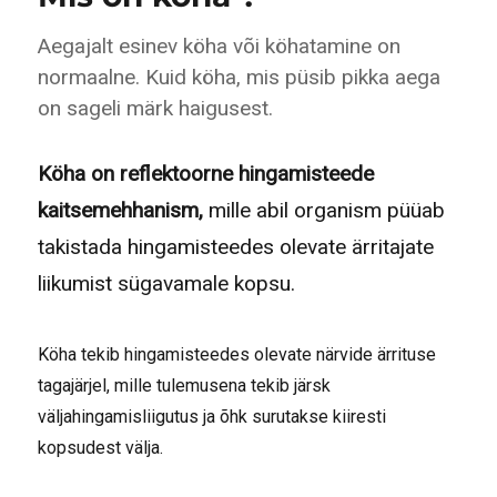
Aegajalt esinev köha või köhatamine on
normaalne. Kuid köha, mis püsib pikka aega
on sageli märk haigusest.
Köha on reflektoorne hingamisteede
kaitsemehhanism,
mille abil organism püüab
takistada hingamisteedes olevate ärritajate
liikumist sügavamale kopsu.
Köha tekib hingamisteedes olevate närvide ärrituse
tagajärjel, mille tulemusena tekib järsk
väljahingamisliigutus ja õhk surutakse kiiresti
kopsudest välja.