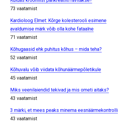
Kuidas kroonilist pankreatiiti ravitakse?
73 vaatamist
Kardioloog Elmet: Kõrge kolesterooli esimene
avaldumise märk võib olla kohe fataalne
71 vaatamist
Kõhugaasid ehk puhitus kõhus – mida teha?
52 vaatamist
Kõhuvalu võib viidata kõhunäärmepõletikule
45 vaatamist
Miks veenilaiendid tekivad ja mis ometi aitaks?
43 vaatamist
3 märki, et mees peaks minema eesnäärmekontrolli
43 vaatamist