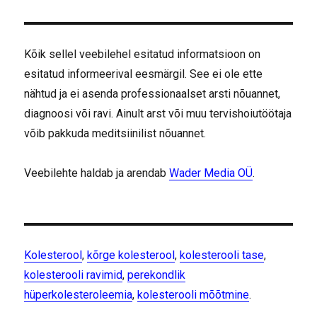
Kõik sellel veebilehel esitatud informatsioon on
esitatud informeerival eesmärgil. See ei ole ette
nähtud ja ei asenda professionaalset arsti nõuannet,
diagnoosi või ravi. Ainult arst või muu tervishoiutöötaja
võib pakkuda meditsiinilist nõuannet.
Veebilehte haldab ja arendab
Wader Media OÜ
.
Kolesterool
,
kõrge kolesterool
,
kolesterooli tase
,
kolesterooli ravimid
,
perekondlik
hüperkolesteroleemia
,
kolesterooli mõõtmine
.