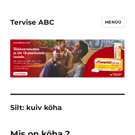
Tervise ABC
MENÜÜ
Silt:
kuiv köha
Mis on köha ?