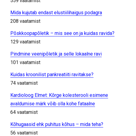
559 vaatamist
Mida kujutab endast elustiilihaigus podagra
208 vaatamist
Põskkoopapõletik – mis see on ja kuidas ravida?
129 vaatamist
Pindmine veenipõletik ja selle lokaalne ravi
101 vaatamist
Kuidas kroonilist pankreatiiti ravitakse?
74 vaatamist
Kardioloog Elmet: Kõrge kolesterooli esimene
avaldumise märk võib olla kohe fataalne
64 vaatamist
Kõhugaasid ehk puhitus kõhus – mida teha?
56 vaatamist