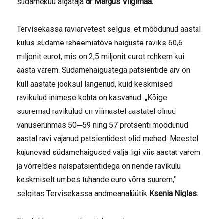
südamekuu algataja
dr Margus Viigimaa.
Tervisekassa raviarvetest selgus, et möödunud aastal
kulus südame isheemiatõve haiguste raviks 60,6
miljonit eurot, mis on 2,5 miljonit eurot rohkem kui
aasta varem. Südamehaigustega patsientide arv on
küll aastate jooksul langenud, kuid keskmised
ravikulud inimese kohta on kasvanud. „Kõige
suuremad ravikulud on viimastel aastatel olnud
vanuserühmas 50─59 ning 57 protsenti möödunud
aastal ravi vajanud patsientidest olid mehed. Meestel
kujunevad südamehaigused välja ligi viis aastat varem
ja võrreldes naispatsientidega on nende ravikulu
keskmiselt umbes tuhande euro võrra suurem,“
selgitas Tervisekassa andmeanalüütik
Ksenia Niglas.