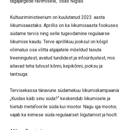
tagajärgede ravimisele,“ lisas Niglas.
Kultuuriministeerium on kuulutanud 2023. aasta
liikumisaastaks. Aprillis on ka liikumisaasta fookuses
südame tervis ning selle tugevdamine regulaarse
liikumise kaudu. Terve aprillikuu jooksul on kõigil
võimalus osa võtta algajatele mõeldud tasuta
treeningutest, avatud tundidest ja infoüritustest, mis
aitavad teha tutvust kõnni, kepikõnni, jooksu ja
tantsuga.
Tervisekassa tänavune südamekuu liikumiskampaania
„Kuidas käib sinu süda?“ keskendub liikumisele ja
toetub metafoorile süda kui mootor. Nagu iga mootor,
vajab ka inimese süda regulaarset liigutamist ja hoolt.