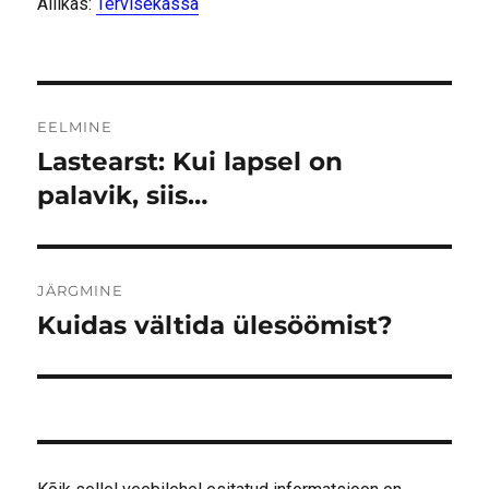
Allikas:
Tervisekassa
Navigeerimine
EELMINE
Lastearst: Kui lapsel on
Eelmine
postitus:
palavik, siis…
JÄRGMINE
Kuidas vältida ülesöömist?
Järgmine
postitus: