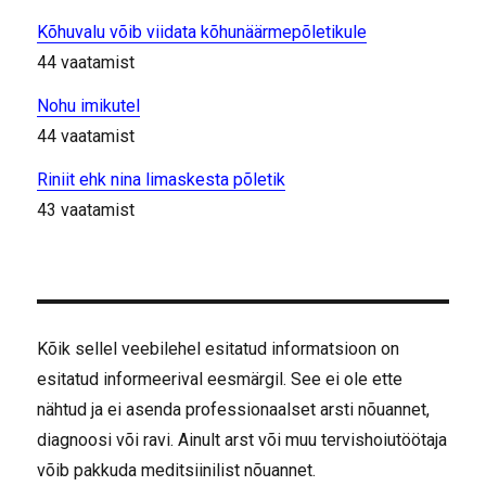
Kõhuvalu võib viidata kõhunäärmepõletikule
44 vaatamist
Nohu imikutel
44 vaatamist
Riniit ehk nina limaskesta põletik
43 vaatamist
Kõik sellel veebilehel esitatud informatsioon on
esitatud informeerival eesmärgil. See ei ole ette
nähtud ja ei asenda professionaalset arsti nõuannet,
diagnoosi või ravi. Ainult arst või muu tervishoiutöötaja
võib pakkuda meditsiinilist nõuannet.