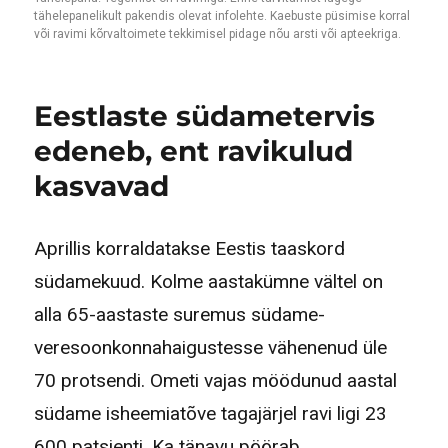
tähelepanelikult pakendis olevat infolehte. Kaebuste püsimise korral
või ravimi kõrvaltoimete tekkimisel pidage nõu arsti või apteekriga.
Eestlaste südametervis
edeneb, ent ravikulud
kasvavad
Aprillis korraldatakse Eestis taaskord
südamekuud. Kolme aastakümne vältel on
alla 65-aastaste suremus südame-
veresoonkonnahaigustesse vähenenud üle
70 protsendi. Ometi vajas möödunud aastal
südame isheemiatõve tagajärjel ravi ligi 23
600 patsienti. Ka tänavu pöörab