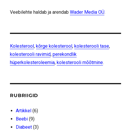
Veebilehte haldab ja arendab
Wader Media OÜ
.
Kolesterool
,
kõrge kolesterool
,
kolesterooli tase
,
kolesterooli ravimid
,
perekondlik
hüperkolesteroleemia
,
kolesterooli mõõtmine
.
RUBRIIGID
Artikkel
(6)
Beebi
(9)
Diabeet
(3)