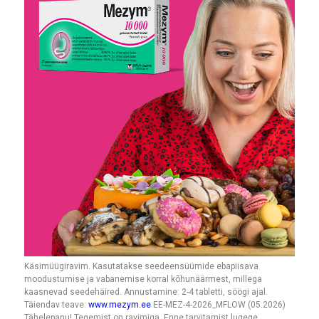
Käsimüügiravim. Kasutatakse seedeensüümide ebapiisava
moodustumise ja vabanemise korral kõhunäärmest, millega
kaasnevad seedehäired. Annustamine: 2-4 tabletti, söögi ajal.
Täiendav teave:
www.mezym.ee
EE-MEZ-4-2026_MFLOW (05.2026)
Tähelepanu! Tegemist on ravimiga. Enne tarvitamist lugege