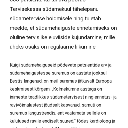
Tervisekassa südamekuul tähelepanu
südametervise hoidmisele ning tuletab
meelde, et südamehaiguste ennetamiseks on
oluline tervislike eluviiside kujundamine, mille
üheks osaks on regulaarne liikumine.
Kuigi südamehaiguseid põdevate patsientide arv ja
südamehaigustesse suremus on aastate jooksul
Eestis langenud, on meil suremus jätkuvalt Euroopa
keskmisest kõrgem. „Kolmekümne aastaga on
inimeste teadlikkus südametervisest ning ennetus- ja
ravivõimalustest jõudsalt kasvanud, samuti on
suremus langustrendis, ent vaatamata sellele on
kulutused ravile endiselt suured,” tõdes kardioloog ja