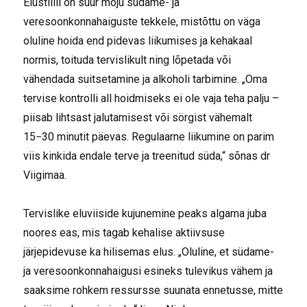
Elustiilil on suur mõju südame- ja
veresoonkonnahaiguste tekkele, mistõttu on väga
oluline hoida end pidevas liikumises ja kehakaal
normis, toituda tervislikult ning lõpetada või
vähendada suitsetamine ja alkoholi tarbimine. „Oma
tervise kontrolli all hoidmiseks ei ole vaja teha palju –
piisab lihtsast jalutamisest või sörgist vähemalt
15−30 minutit päevas. Regulaarne liikumine on parim
viis kinkida endale terve ja treenitud süda,“ sõnas dr
Viigimaa.
Tervislike eluviiside kujunemine peaks algama juba
noores eas, mis tagab kehalise aktiivsuse
järjepidevuse ka hilisemas elus. „Oluline, et südame-
ja veresoonkonnahaigusi esineks tulevikus vähem ja
saaksime rohkem ressursse suunata ennetusse, mitte