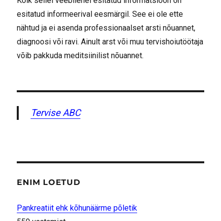
Kõik sellel veebilehel esitatud informatsioon on
esitatud informeerival eesmärgil. See ei ole ette
nähtud ja ei asenda professionaalset arsti nõuannet,
diagnoosi või ravi. Ainult arst või muu tervishoiutöötaja
võib pakkuda meditsiinilist nõuannet.
Tervise ABC
ENIM LOETUD
Pankreatiit ehk kõhunäärme põletik