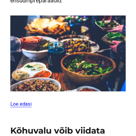
ensüümpreparaadid.
“Hea nipp: kuidas end küllusliku peolaua ääres ke
Loe edasi
Kõhuvalu võib viidata