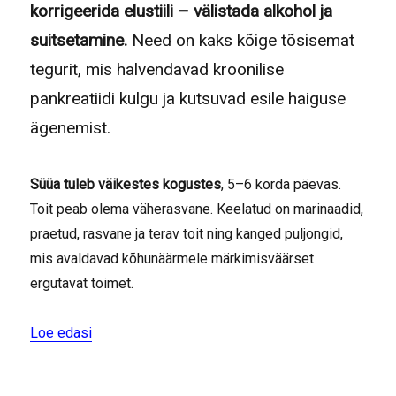
korrigeerida elustiili – välistada alkohol ja
suitsetamine.
Need on kaks kõige tõsisemat
tegurit, mis halvendavad kroonilise
pankreatiidi kulgu ja kutsuvad esile haiguse
ägenemist.
Süüa tuleb väikestes kogustes
, 5–6 korda päevas.
Toit peab olema väherasvane. Keelatud on marinaadid,
praetud, rasvane ja terav toit ning kanged puljongid,
mis avaldavad kõhunäärmele märkimisväärset
ergutavat toimet.
“Kuidas kroonilist pankreatiiti ravitakse?”
Loe edasi