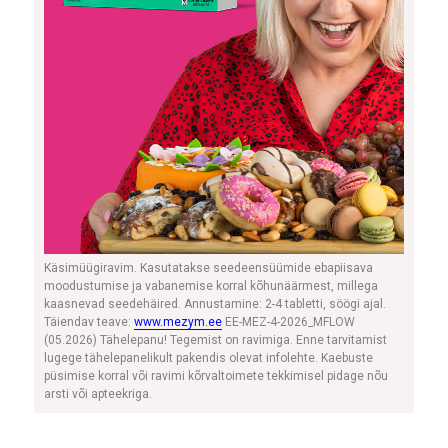
Käsimüügiravim. Kasutatakse seedeensüümide ebapiisava
moodustumise ja vabanemise korral kõhunäärmest, millega
kaasnevad seedehäired. Annustamine: 2-4 tabletti, söögi ajal.
Täiendav teave:
www.mezym.ee
EE-MEZ-4-2026_MFLOW
(05.2026) Tähelepanu! Tegemist on ravimiga. Enne tarvitamist
lugege tähelepanelikult pakendis olevat infolehte. Kaebuste
püsimise korral või ravimi kõrvaltoimete tekkimisel pidage nõu
arsti või apteekriga.