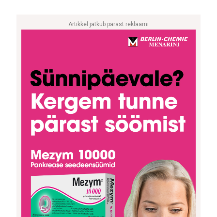
Artikkel jätkub pärast reklaami