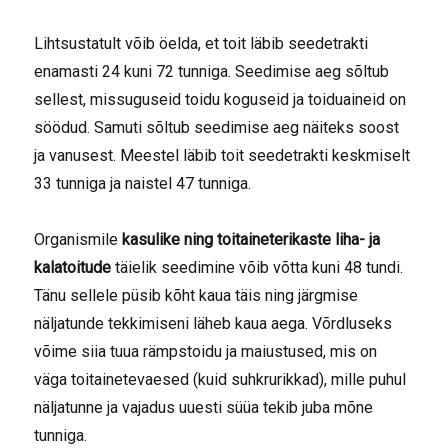
Lihtsustatult võib öelda, et toit läbib seedetrakti
enamasti 24 kuni 72 tunniga. Seedimise aeg sõltub
sellest, missuguseid toidu koguseid ja toiduaineid on
söödud. Samuti sõltub seedimise aeg näiteks soost
ja vanusest. Meestel läbib toit seedetrakti keskmiselt
33 tunniga ja naistel 47 tunniga.
Organismile
kasulike ning toitaineterikaste liha- ja
kalatoitude
täielik seedimine võib võtta kuni 48 tundi.
Tänu sellele püsib kõht kaua täis ning järgmise
näljatunde tekkimiseni läheb kaua aega. Võrdluseks
võime siia tuua rämpstoidu ja maiustused, mis on
väga toitainetevaesed (kuid suhkrurikkad), mille puhul
näljatunne ja vajadus uuesti süüa tekib juba mõne
tunniga.