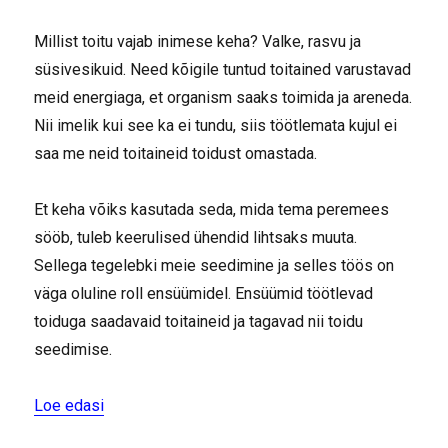
Millist toitu vajab inimese keha? Valke, rasvu ja
süsivesikuid. Need kõigile tuntud toitained varustavad
meid energiaga, et organism saaks toimida ja areneda.
Nii imelik kui see ka ei tundu, siis töötlemata kujul ei
saa me neid toitaineid toidust omastada.
Et keha võiks kasutada seda, mida tema peremees
sööb, tuleb keerulised ühendid lihtsaks muuta.
Sellega tegelebki meie seedimine ja selles töös on
väga oluline roll ensüümidel. Ensüümid töötlevad
toiduga saadavaid toitaineid ja tagavad nii toidu
seedimise.
“Ensüümide roll seedimisel”
Loe edasi