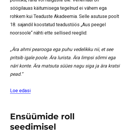
söögilauas käitumisega tegelnud ei vähem ega
rohkem kui Teaduste Akadeemia. Selle asutuse poolt
18. sajandil koostatud teadustöös „Aus peegel
noorsoole“ nähti ette sellised reeglid:
„Ära ahmi pearooga ega puhu vedelikku nii, et see
pritsib igale poole. Ära lurista. Ära limpsi sõrmi ega
näri konte. Ära matsuta süües nagu siga ja ära kratsi
pead.“
“Kuidas süüa ja missugustes kogustes”
Loe edasi
Ensüümide roll
seedimisel