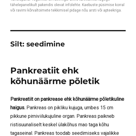
tähelepanelikult pakendis olevat infolehte. Kaebuste püsimise korral
või ravimi kõrvaltoimete tekkimisel pidage nõu arsti või apteekriga.
Silt:
seedimine
Pankreatiit ehk
kõhunäärme põletik
Pankreatiit on pankrease ehk kõhunäärme põletikuline
haigus.
Pankreas on pikliku kujuga, umbes 15 cm
pikkune pirniviilukujuline organ. Pankreas paikneb
ristisuunaliselt keskel ülakõhus mao taga kõhu
tagaseinal. Pankreas toodab seedimiseks vajalikke