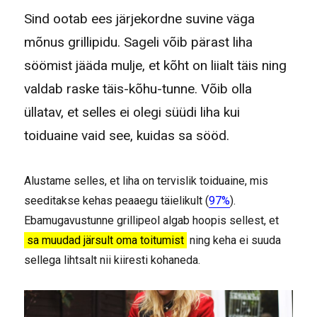
Sind ootab ees järjekordne suvine väga
mõnus grillipidu. Sageli võib pärast liha
söömist jääda mulje, et kõht on liialt täis ning
valdab raske täis-kõhu-tunne. Võib olla
üllatav, et selles ei olegi süüdi liha kui
toiduaine vaid see, kuidas sa sööd.
Alustame selles, et liha on tervislik toiduaine, mis
seeditakse kehas peaaegu täielikult (
97%
).
Ebamugavustunne grillipeol algab hoopis sellest, et
sa muudad järsult oma toitumist
ning keha ei suuda
sellega lihtsalt nii kiiresti kohaneda.