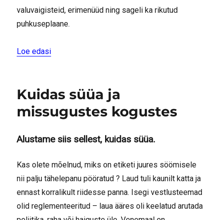
valuvaigisteid, erimenüüd ning sageli ka rikutud
puhkuseplaane.
“Kõhuvalu võib viidata kõhunäärmepõletikule”
Loe edasi
Kuidas süüa ja
missugustes kogustes
Alustame siis sellest, kuidas süüa.
Kas olete mõelnud, miks on etiketi juures söömisele
nii palju tähelepanu pööratud ? Laud tuli kaunilt katta ja
ennast korralikult riidesse panna. Isegi vestlusteemad
olid reglementeeritud – laua ääres oli keelatud arutada
poliitika, raha või haiguste üle. Venemaal on