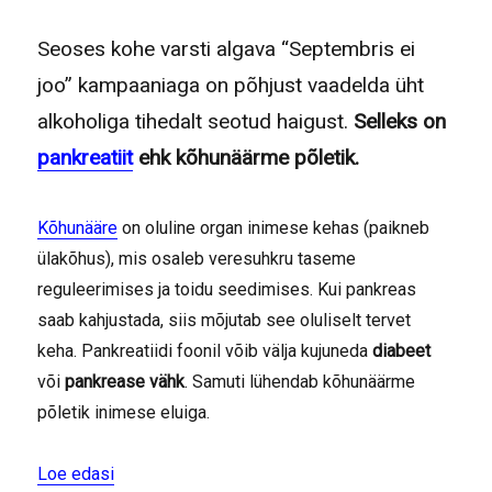
Seoses kohe varsti algava “Septembris ei
joo” kampaaniaga on põhjust vaadelda üht
alkoholiga tihedalt seotud haigust.
Selleks on
pankreatiit
ehk kõhunäärme põletik.
Kõhunääre
on oluline organ inimese kehas (paikneb
ülakõhus), mis osaleb veresuhkru taseme
reguleerimises ja toidu seedimises. Kui pankreas
saab kahjustada, siis mõjutab see oluliselt tervet
keha. Pankreatiidi foonil võib välja kujuneda
diabeet
või
pankrease vähk
. Samuti lühendab kõhunäärme
põletik inimese eluiga.
“Pankreatiidi põhjustajaks ~50% juhtudest on alk
Loe edasi