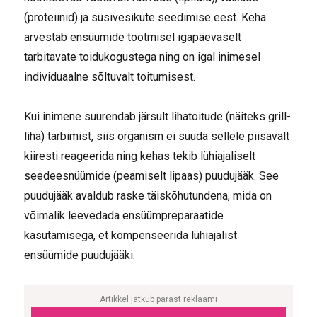
(proteiinid) ja süsivesikute seedimise eest. Keha
arvestab ensüümide tootmisel igapäevaselt
tarbitavate toidukogustega ning on igal inimesel
individuaalne sõltuvalt toitumisest.
Kui inimene suurendab järsult lihatoitude (näiteks grill-
liha) tarbimist, siis organism ei suuda sellele piisavalt
kiiresti reageerida ning kehas tekib lühiajaliselt
seedeesnüümide (peamiselt lipaas) puudujääk. See
puudujääk avaldub raske täiskõhutundena, mida on
võimalik leevedada ensüümpreparaatide
kasutamisega, et kompenseerida lühiajalist
ensüümide puudujääki.
Artikkel jätkub pärast reklaami