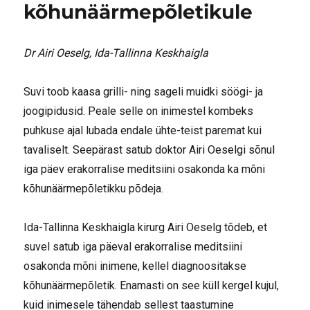
kõhunäärmepõletikule
Dr Airi Oeselg, Ida-Tallinna Keskhaigla
Suvi toob kaasa grilli- ning sageli muidki söögi- ja
joogipidusid. Peale selle on inimestel kombeks
puhkuse ajal lubada endale ühte-teist paremat kui
tavaliselt. Seepärast satub doktor Airi Oeselgi sõnul
iga päev erakorralise meditsiini osakonda ka mõni
kõhunäärmepõletikku põdeja.
Ida-Tallinna Keskhaigla kirurg Airi Oeselg tõdeb, et
suvel satub iga päeval erakorralise meditsiini
osakonda mõni inimene, kellel diagnoositakse
kõhunäärme­põletik. Enamasti on see küll kergel kujul,
kuid inimesele tähendab sellest taastumine