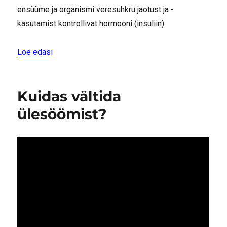
ensüüme ja organismi veresuhkru jaotust ja -
kasutamist kontrollivat hormooni (insuliin).
“Pankreatiit ehk kõhunäärme põletik”
Loe edasi
Kuidas vältida
ülesöömist?