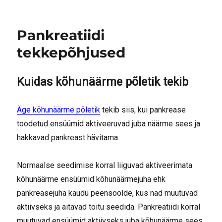
Pankreatiidi
tekkepõhjused
Kuidas kõhunäärme põletik tekib
Äge kõhunäärme põletik
tekib siis, kui pankrease
toodetud ensüümid aktiveeruvad juba näärme sees ja
hakkavad pankreast hävitama.
Normaalse seedimise korral liiguvad aktiveerimata
kõhunäärme ensüümid kõhunäärmejuha ehk
pankreasejuha kaudu peensoolde, kus nad muutuvad
aktiivseks ja aitavad toitu seedida. Pankreatiidi korral
muutuvad ensüümid aktiivseks juba kõhunäärme sees.