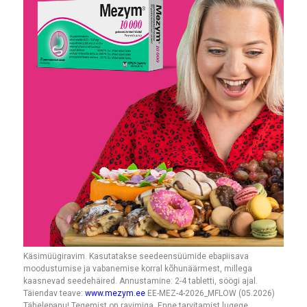
Käsimüügiravim. Kasutatakse seedeensüümide ebapiisava
moodustumise ja vabanemise korral kõhunäärmest, millega
kaasnevad seedehäired. Annustamine: 2-4 tabletti, söögi ajal.
Täiendav teave:
www.mezym.ee
EE-MEZ-4-2026_MFLOW (05.2026)
Tähelepanu! Tegemist on ravimiga. Enne tarvitamist lugege