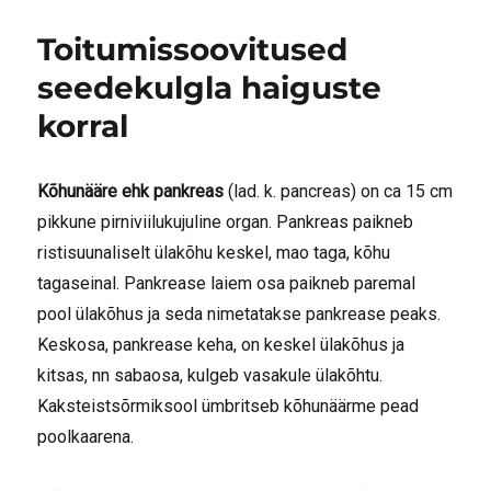
Toitumissoovitused
seedekulgla haiguste
korral
Kõhunääre ehk pankreas
(lad. k. pancreas) on ca 15 cm
pikkune pirniviilukujuline organ. Pankreas paikneb
ristisuunaliselt ülakõhu keskel, mao taga, kõhu
tagaseinal. Pankrease laiem osa paikneb paremal
pool ülakõhus ja seda nimetatakse pankrease peaks.
Keskosa, pankrease keha, on keskel ülakõhus ja
kitsas, nn sabaosa, kulgeb vasakule ülakõhtu.
Kaksteistsõrmiksool ümbritseb kõhunäärme pead
poolkaarena.