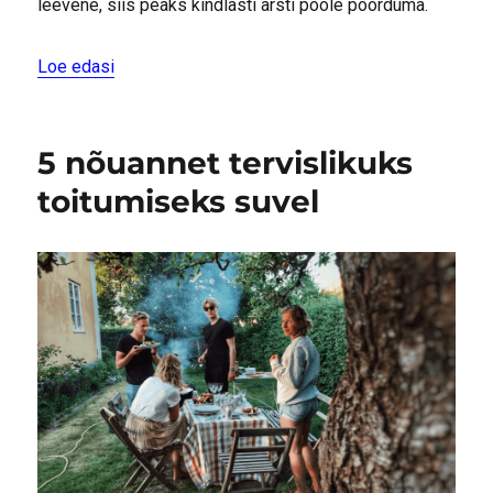
leevene, siis peaks kindlasti arsti poole pöörduma.
“Täiendavad kroonilise pankreatiidi ravi võimalus
Loe edasi
5 nõuannet tervislikuks
toitumiseks suvel