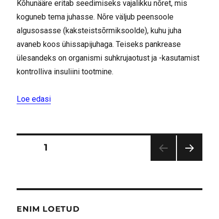
Kõhunääre eritab seedimiseks vajalikku nõret, mis
koguneb tema juhasse. Nõre väljub peensoole
algusosasse (kaksteistsõrmiksoolde), kuhu juha
avaneb koos ühissapijuhaga. Teiseks pankrease
ülesandeks on organismi suhkrujaotust ja -kasutamist
kontrolliva insuliini tootmine.
“Toitumissoovitused seedekulgla haiguste korral
Loe edasi
Postituste
LEHT
1
JÄR
leheküljendus
GMI
NE
LK
ENIM LOETUD