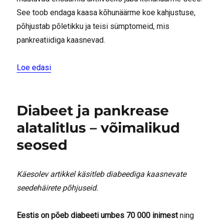
See toob endaga kaasa kõhunäärme koe kahjustuse,
põhjustab põletikku ja teisi sümptomeid, mis
pankreatiidiga kaasnevad.
“Pankreatiidi tekkepõhjused”
Loe edasi
Diabeet ja pankrease
alatalitlus – võimalikud
seosed
Käesolev artikkel käsitleb diabeediga kaasnevate
seedehäirete põhjuseid.
Eestis on põeb diabeeti umbes 70 000 inimest
ning