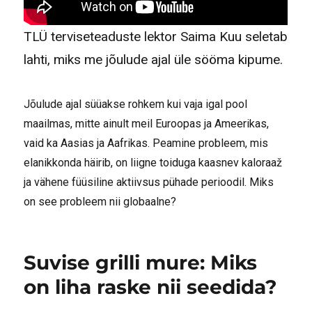
TLÜ terviseteaduste lektor Saima Kuu seletab
lahti, miks me jõulude ajal üle sööma kipume.
Jõulude ajal süüakse rohkem kui vaja igal pool
maailmas, mitte ainult meil Euroopas ja Ameerikas,
vaid ka Aasias ja Aafrikas. Peamine probleem, mis
elanikkonda häirib, on liigne toiduga kaasnev kaloraaž
ja vähene füüsiline aktiivsus pühade perioodil. Miks
on see probleem nii globaalne?
Suvise grilli mure: Miks
on liha raske nii seedida?