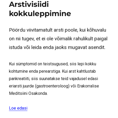
Arstivisiidi
kokkuleppimine
Pöördu viivitamatult arsti poole, kui kõhuvalu
on nii tugev, et ei ole võimalik rahulikult paigal
istuda või leida enda jaoks mugavat asendit.
Kui sümptomid on teistsugused, siis lepi kokku
kohtumine enda perearstiga. Kui arst kahtlustab
pankreatiiti, siis suunatakse teid vajadusel edasi
eriarsti juurde (gastroenteroloog) või Erakorralise
Meditsiini Osakonda.
“Arstivisiidi kokkuleppimine”
Loe edasi