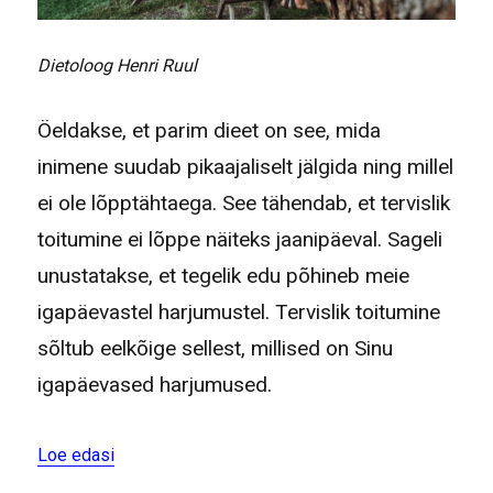
Dietoloog Henri Ruul
Öeldakse, et parim dieet on see, mida
inimene suudab pikaajaliselt jälgida ning millel
ei ole lõpptähtaega. See tähendab, et tervislik
toitumine ei lõppe näiteks jaanipäeval. Sageli
unustatakse, et tegelik edu põhineb meie
igapäevastel harjumustel. Tervislik toitumine
sõltub eelkõige sellest, millised on Sinu
igapäevased harjumused.
“5 nõuannet tervislikuks toitumiseks suvel”
Loe edasi