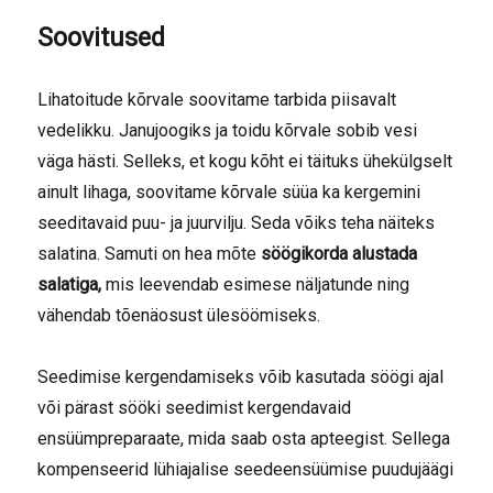
Soovitused
Lihatoitude kõrvale soovitame tarbida piisavalt
vedelikku. Janujoogiks ja toidu kõrvale sobib vesi
väga hästi. Selleks, et kogu kõht ei täituks ühekülgselt
ainult lihaga, soovitame kõrvale süüa ka kergemini
seeditavaid puu- ja juurvilju. Seda võiks teha näiteks
salatina. Samuti on hea mõte
söögikorda alustada
salatiga,
mis leevendab esimese näljatunde ning
vähendab tõenäosust ülesöömiseks.
Seedimise kergendamiseks võib kasutada söögi ajal
või pärast sööki seedimist kergendavaid
ensüümpreparaate, mida saab osta apteegist. Sellega
kompenseerid lühiajalise seedeensüümise puudujäägi