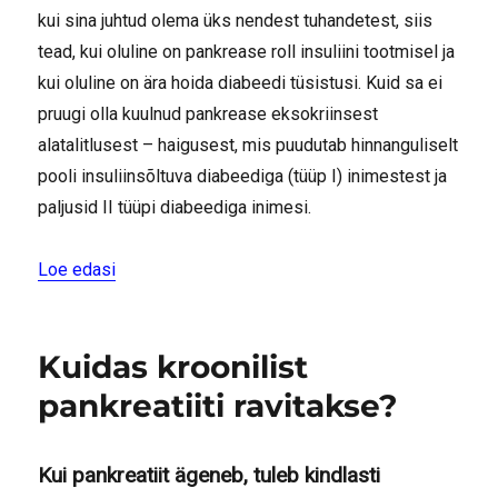
kui sina juhtud olema üks nendest tuhandetest, siis
tead, kui oluline on pankrease roll insuliini tootmisel ja
kui oluline on ära hoida diabeedi tüsistusi. Kuid sa ei
pruugi olla kuulnud pankrease eksokriinsest
alatalitlusest – haigusest, mis puudutab hinnanguliselt
pooli insuliinsõltuva diabeediga (tüüp I) inimestest ja
paljusid II tüüpi diabeediga inimesi.
“Diabeet ja pankrease alatalitlus – võimalikud s
Loe edasi
Kuidas kroonilist
pankreatiiti ravitakse?
Kui pankreatiit ägeneb, tuleb kindlasti